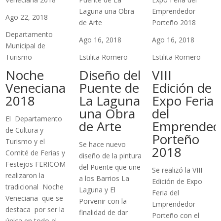
Ago 22, 2018
Departamento
Ago 16, 2018
Ago 16, 2018
Municipal de
Turismo
Estilita Romero
Estilita Romero
Noche
Diseño del
VIII
Veneciana
Puente de
Edición de
2018
La Laguna
Expo Feria
una Obra
del
El Departamento
de Arte
Emprended
de Cultura y
Porteño
Turismo y el
Se hace nuevo
2018
Comité de Ferias y
diseño de la pintura
Festejos FERICOM
del Puente que une
Se realizó la VIII
realizaron la
a los Barrios La
Edición de Expo
tradicional Noche
Laguna y El
Feria del
Veneciana que se
Porvenir con la
Emprendedor
destaca por ser la
finalidad de dar
Porteño con el
única en todo el