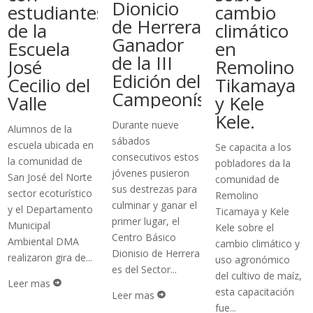
Dionicio
estudiantes
cambio
de Herrera
de la
climático
Ganador
Escuela
en
de la III
José
Remolino
Edición del
Cecilio del
Tikamaya
Campeonísimo
Valle
y Kele
Kele.
Durante nueve
Alumnos de la
sábados
escuela ubicada en
Se capacita a los
consecutivos estos
la comunidad de
pobladores da la
jóvenes pusieron
San José del Norte
comunidad de
sus destrezas para
sector ecoturístico
Remolino
culminar y ganar el
y el Departamento
Ticamaya y Kele
primer lugar, el
Municipal
Kele sobre el
Centro Básico
Ambiental DMA
cambio climático y
Dionisio de Herrera
realizaron gira de...
uso agronómico
es del Sector...
del cultivo de maíz,
Leer mas

esta capacitación
Leer mas

fue...