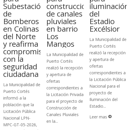
Subestación
construcción
iluminación
de
de canales
del
Bomberos
pluviales
Estadio
en Colinas
en barrio
Excélsior
del Norte
Los
La Municipalidad de
y reafirma
Mangos
Puerto Cortés
compromiso
realizó la recepción
La Municipalidad de
con la
y apertura de
Puerto Cortés
seguridad
ofertas
realizó la recepción
ciudadana
correspondientes a
y apertura de
la Licitación Pública
ofertas
La Municipalidad de
Nacional para el
correspondientes a
Puerto Cortés
proyecto de
la Licitación Privada
informó a la
Iluminación del
para el proyecto de
población que la
Estadio...
Construcción de
Licitación Pública
Canales Pluviales
Leer mas

Nacional LPN-
en la...
MPC-GT-05-2026,