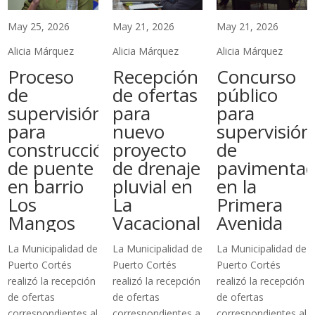
May 25, 2026
May 21, 2026
May 21, 2026
Alicia Márquez
Alicia Márquez
Alicia Márquez
Proceso
Recepción
Concurso
de
de ofertas
público
supervisión
para
para
para
nuevo
supervisión
construcción
proyecto
de
de puente
de drenaje
pavimentac
en barrio
pluvial en
en la
Los
La
Primera
Mangos
Vacacional
Avenida
La Municipalidad de
La Municipalidad de
La Municipalidad de
Puerto Cortés
Puerto Cortés
Puerto Cortés
realizó la recepción
realizó la recepción
realizó la recepción
de ofertas
de ofertas
de ofertas
correspondientes al
correspondientes a
correspondientes al