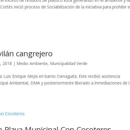
e el exceso de residuos de plástico está generando en el ambiente y l
ortés inició proceso de Sociabilización de la iniciativa para prohibir 
vilán cangrejero
, 2018
|
Medio Ambiente
,
Municipalidad Verde
 Luis Enrique Mejía en barrio Cienaguita. Este recibió asistencia
cipal Ambiental, DMA y posteriormente liberado a inmediaciones de l
 Playa Municipal Con Cocoteros