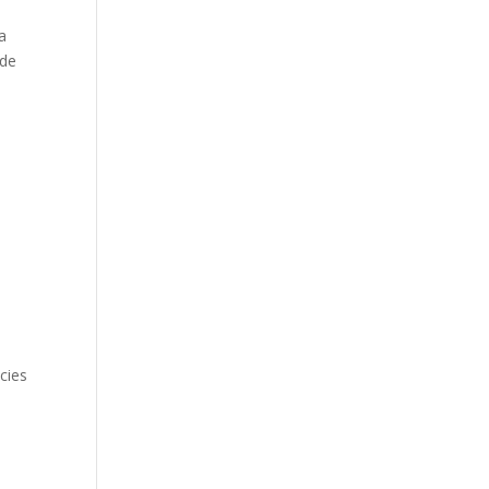
a
 de
cies