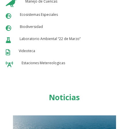

Manejo de Cuencas
Ecosistemas Especiales

Biodiversidad

Laboratorio Ambiental “22 de Marzo”

Videoteca

Estaciones Metereologicas

Noticias