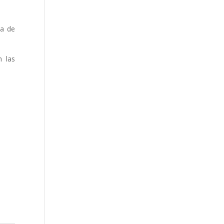
sa de
n las