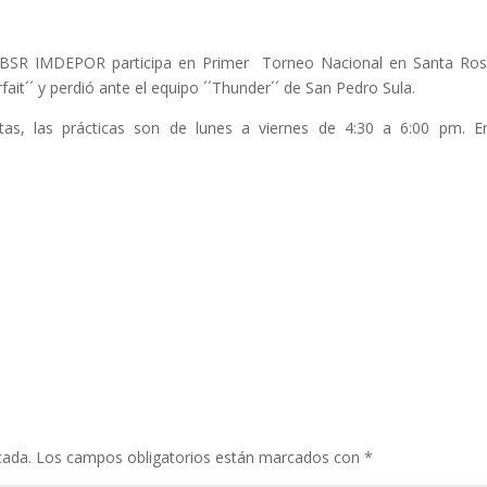
as BSR IMDEPOR participa en Primer Torneo Nacional en Santa Ro
ait´´ y perdió ante el equipo ´´Thunder´´ de San Pedro Sula.
s, las prácticas son de lunes a viernes de 4:30 a 6:00 pm. E