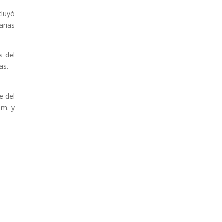
cluyó
arias
s del
as.
e del
.m. y