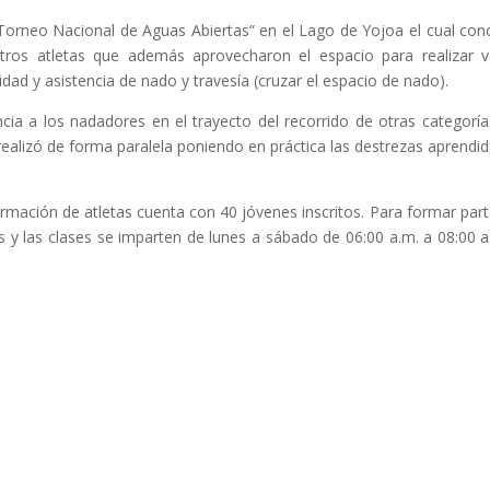
“Torneo Nacional de Aguas Abiertas” en el Lago de Yojoa el cual con
stros atletas que además aprovecharon el espacio para realizar v
ad y asistencia de nado y travesía (cruzar el espacio de nado).
cia a los nadadores en el trayecto del recorrido de otras categoría
alizó de forma paralela poniendo en práctica las destrezas aprendid
mación de atletas cuenta con 40 jóvenes inscritos. Para formar part
s y las clases se imparten de lunes a sábado de 06:00 a.m. a 08:00 a