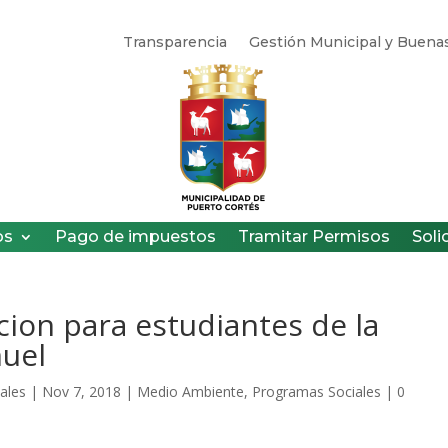
Transparencia
Gestión Municipal y Buenas
os
Pago de impuestos
Tramitar Permisos
Soli
cion para estudiantes de la
nuel
ales
|
Nov 7, 2018
|
Medio Ambiente
,
Programas Sociales
|
0