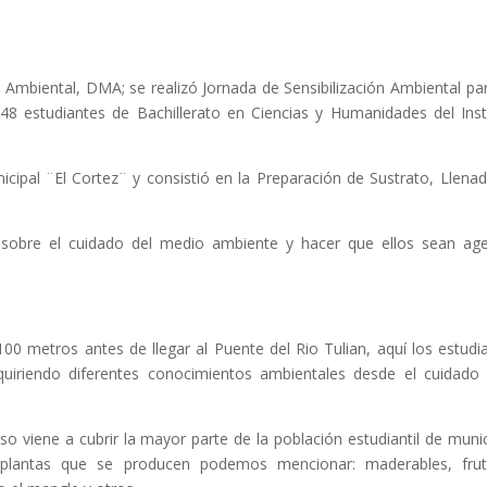
Ambiental, DMA; se realizó Jornada de Sensibilización Ambiental pa
48 estudiantes de Bachillerato en Ciencias y Humanidades del Inst
icipal ¨El Cortez¨ y consistió en la Preparación de Sustrato, Llena
es sobre el cuidado del medio ambiente y hacer que ellos sean ag
100 metros antes de llegar al Puente del Rio Tulian, aquí los estudi
dquiriendo diferentes conocimientos ambientales desde el cuidado
o viene a cubrir la mayor parte de la población estudiantil de munic
 plantas que se producen podemos mencionar: maderables, frut