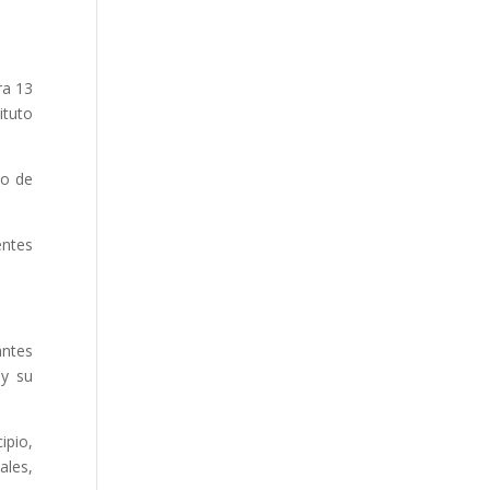
ra 13
ituto
do de
entes
antes
 y su
ipio,
ales,