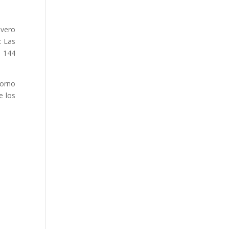
ivero
: Las
e 144
torno
e los