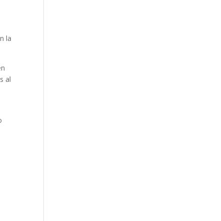
n la
en
s al
o
e