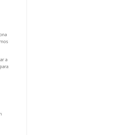
iona
remos
ar a
 para
n