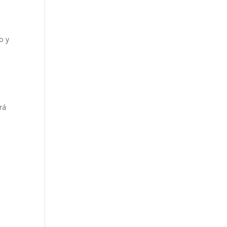
o y
rá