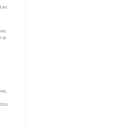
d en
ores
n la
ras,
uctos