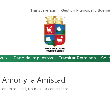
Transparencia
Gestión Municipal y Buenas
os
Pago de impuestos
Tramitar Permisos
Soli
l Amor y la Amistad
 Economico Local
,
Noticias
|
0 Comentarios