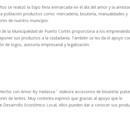
os se realizó la Expo feria enmarcada en el día del amor y la amista
 la población productos como: mercadería, bisutería, manualidades y
res de nuestro municipio.
 de la Municipalidad de Puerto Cortés proporciona a los emprended
xponer sus productos a la ciudadanía. También se les da el apoyo co
n de logos, asesoría empresarial y legalización.
cho con Amor By Hadassa ´´ elabora accesorios de bisutería: pulse
dores de lentes. Muy contenta expresó que gracias al apoyo que le
de Desarrollo Económico Local, ellos pueden dar a conocer sus prod