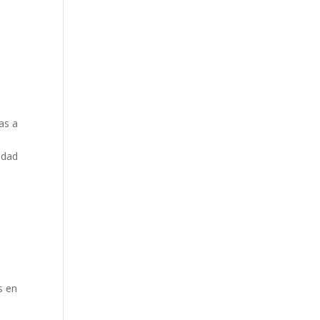
as a
idad
s en