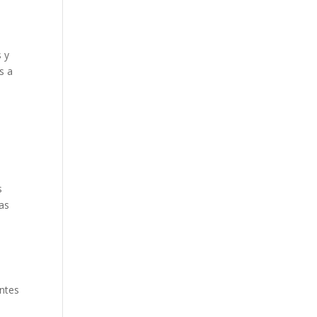
s y
s a
s
as
ntes