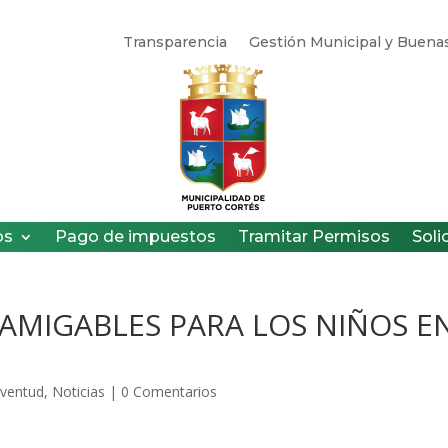
Transparencia
Gestión Municipal y Buenas
os
Pago de impuestos
Tramitar Permisos
Soli
 AMIGABLES PARA LOS NIÑOS E
uventud
,
Noticias
|
0 Comentarios