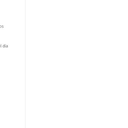
nos
l día