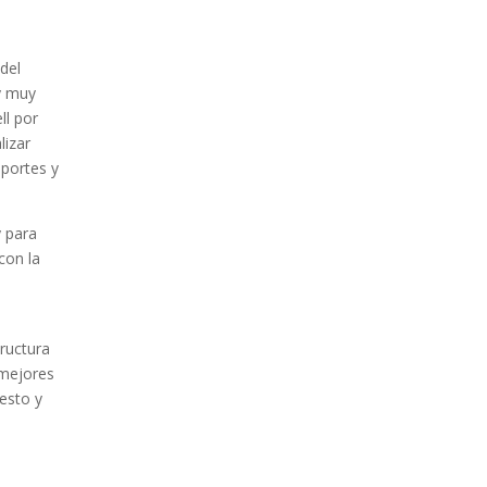
del
y muy
ll por
lizar
portes y
y para
con la
tructura
 mejores
cesto y