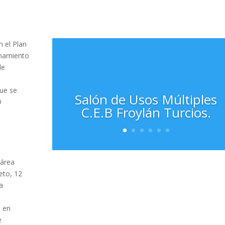
 el Plan
enamiento
de
que se
Salón de Usos Múltiples
O
C.E.B Froylán Turcios.
 área
eto, 12
a
o en
e