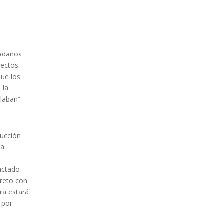
dadanos
yectos.
ue los
 la
laban”.
rucción
ha
actado
creto con
bra estará
 por