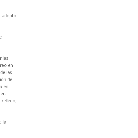
al adoptó
de
r las
reo en
de las
ión de
ga en
er,
 relleno,
a la