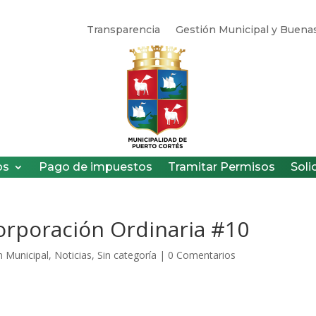
Transparencia
Gestión Municipal y Buenas
os
Pago de impuestos
Tramitar Permisos
Soli
rporación Ordinaria #10
n Municipal
,
Noticias
,
Sin categoría
|
0 Comentarios