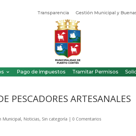
Transparencia
Gestión Municipal y Buenas
os
Pago de impuestos
Tramitar Permisos
Soli
DE PESCADORES ARTESANALES
n Municipal
,
Noticias
,
Sin categoría
|
0 Comentarios