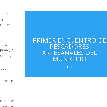
con el
nta
 Cortés
PRIMER ENCUENTRO DE
PESCADORES
de la
jamar, la
ARTESANALES DEL
blema y
MUNICIPIO
oder
s
mucho en
as que se
icipalidad