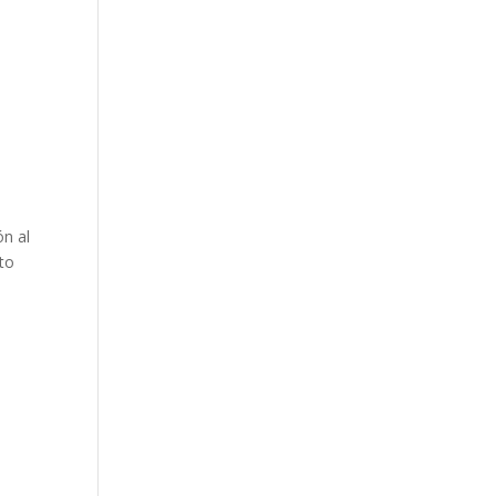
ón al
to