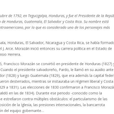
ubre de 1792, en Tegucigalpa, Honduras, y fue el Presidente de la Repú
do de Honduras, Guatemala, El Salvador y Costa Rica. Su nombre está
entroamericano, por lo que es considerado uno de los personajes más
la, Honduras, El Salvador, Nicaragua y Costa Rica, se había formad
 J. Arce. Morazán inició entonces su carrera política en el Estado de
isio Herrera.
rotó, Francisco Morazán se convirtió en presidente de Honduras (1827) 
. Cuando el presidente salvadoreño, Pardo, le llamó en su auxilio ante
 (1828) y luego Guatemala (1829), que era además la capital federa
fueron desterrados, mientras se instauraba un régimen liberal y Costa
29 a 1831). Las elecciones de 1830 confirmaron a Francisco Moraz
validó en las de 1834). Durante ese periodo -conocido como la
estrellaron contra múltiples obstáculos: el particularismo de las
osición de la Iglesia, las presiones internacionales, la bancarrota
pción del equipo gobernante…