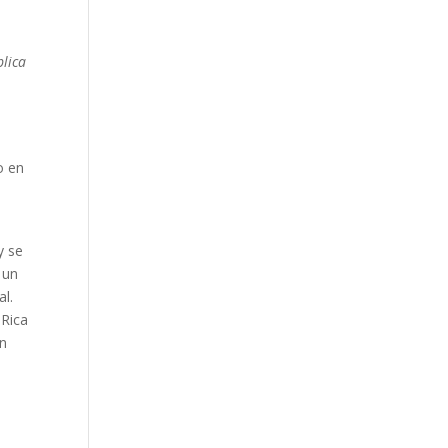
blica
o en
y se
 un
l.
 Rica
án