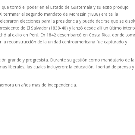
n que tomó el poder en el Estado de Guatemala y su éxito produjo
n. Al terminar el segundo mandato de Morazán (1838) era tal la
elebraron elecciones para la presidencia y puede decirse que se disol
esidente de El Salvador (1838-40) y lanzó desde allí un último intent
chó al exilio en Perú. En 1842 desembarcó en Costa Rica, donde tom
ar la reconstrucción de la unidad centroamericana fue capturado y
ión grande y progresista. Durante su gestión como mandatario de la
s liberales, las cuales incluyeron: la educación, libertad de prensa y
onmemora un años mas de Independencia.