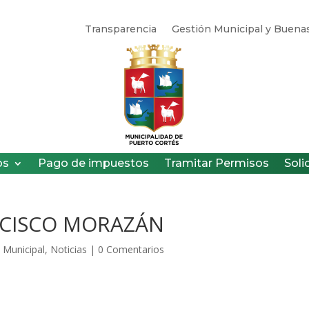
Transparencia
Gestión Municipal y Buenas
os
Pago de impuestos
Tramitar Permisos
Soli
NCISCO MORAZÁN
 Municipal
,
Noticias
|
0 Comentarios