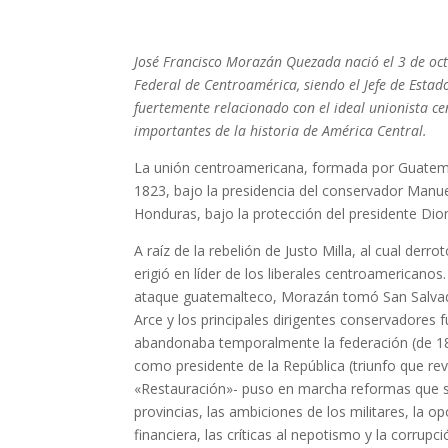
José Francisco Morazán Quezada nació el 3 de oct
Federal de Centroamérica, siendo el Jefe de Esta
fuertemente relacionado con el ideal unionista c
importantes de la historia de América Central.
La unión centroamericana, formada por Guatema
1823, bajo la presidencia del conservador Manuel
Honduras, bajo la protección del presidente Dion
A raíz de la rebelión de Justo Milla, al cual der
erigió en líder de los liberales centroamericanos
ataque guatemalteco, Morazán tomó San Salvador
Arce y los principales dirigentes conservadores 
abandonaba temporalmente la federación (de 18
como presidente de la República (triunfo que re
«Restauración»- puso en marcha reformas que se 
provincias, las ambiciones de los militares, la op
financiera, las críticas al nepotismo y la corru