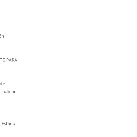
ión
a
NTE PARA
nte
cipalidad
l Estado