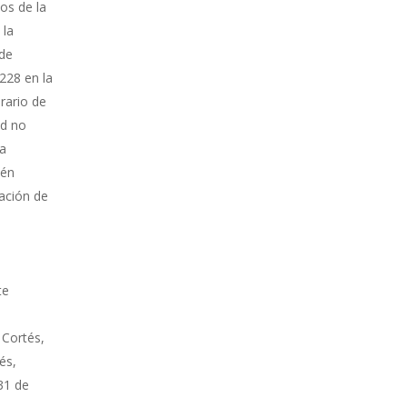
os de la
 la
 de
228 en la
orario de
ad no
ía
ién
ación de
te
 Cortés,
és,
 31 de