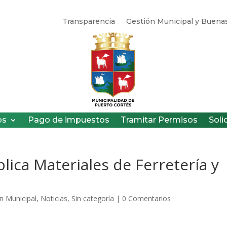
Transparencia
Gestión Municipal y Buenas
os
Pago de impuestos
Tramitar Permisos
Soli
blica Materiales de Ferretería y
n Municipal
,
Noticias
,
Sin categoría
|
0 Comentarios