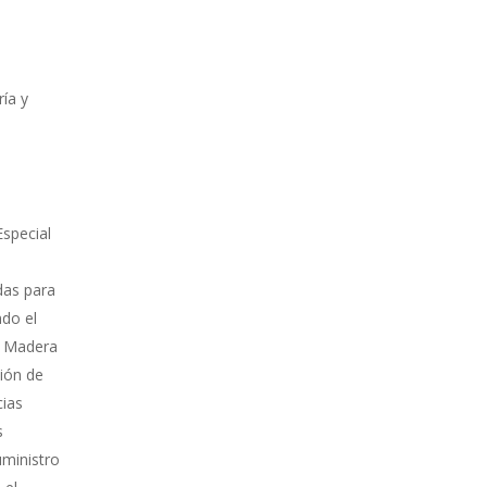
ría y
Especial
das para
do el
a, Madera
ción de
cias
s
uministro