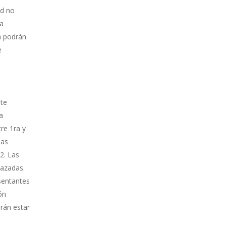
ad no
ía
n podrán
e
nte
ta
tre 1ra y
las
2. Las
hazadas.
esentantes
ón
erán estar