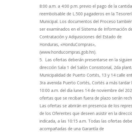
8:00 a.m. a 4:00 p.m. previo el pago de la cantid
reembolsable de L.500 pagaderos en la Tesorer
Municipal. Los documentos del Proceso tambié
ser examinados en el Sistema de Información d
Contratación y Adquisiciones del Estado de
Honduras, «HonduCompras»,
(www.honducompras.gob.hn).
Las ofertas deberán presentarse en la siguie
dirección Sala 1 del Salón Consistorial, 2da plan
Municipalidad de Puerto Cortés, 13 y 14 calle en
3ra avenida Puerto Cortés, Cortés a más tardar 
10:00 a.m. del día lunes 14 de noviembre del 202
ofertas que se reciban fuera de plazo serán rec
Las ofertas se abrirán en presencia de los repr
de los Oferentes que deseen asistir en la direcci
indicada, a las 10:15 a.m. Todas las ofertas deb
acompañadas de una Garantía de