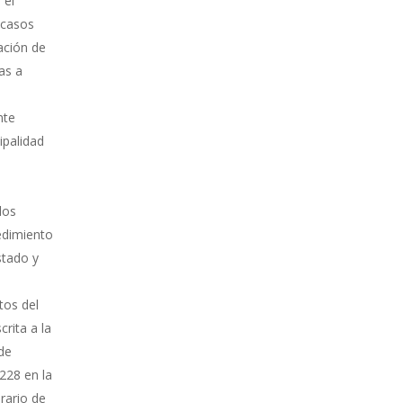
 el
scasos
ación de
as a
nte
ipalidad
los
edimiento
stado y
tos del
rita a la
de
228 en la
orario de