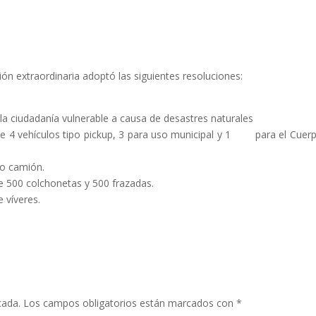
ón extraordinaria adoptó las siguientes resoluciones:
a ciudadanía vulnerable a causa de desastres naturales
e 4 vehículos tipo pickup, 3 para uso municipal y 1 para el Cuer
po camión.
e 500 colchonetas y 500 frazadas.
 víveres.
cada.
Los campos obligatorios están marcados con
*