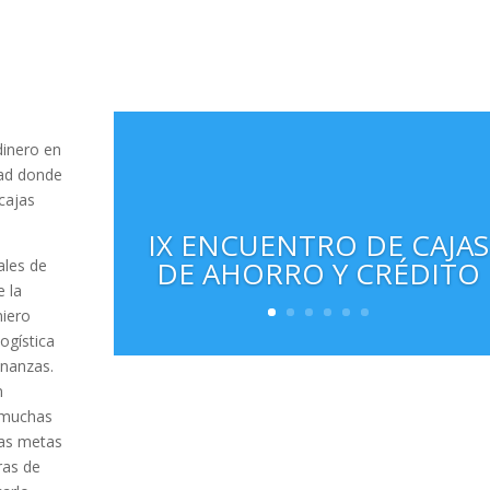
dinero en
dad donde
cajas
IX ENCUENTRO DE CAJAS
DE AHORRO Y CRÉDITO
ales de
e la
niero
ogística
inanzas.
n
 muchas
las metas
ras de