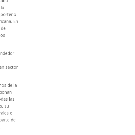
carlo
 la
 porteño
ricana. En
 de
nos
endedor
 en sector
os de la
ncionan
odas las
s, su
rales e
 parte de
.