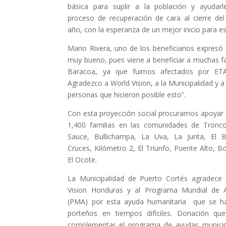
básica para suplir a la población y ayudar
proceso de recuperación de cara al cierre del
año, con la esperanza de un mejor inicio para e
Mario Rivera, uno de los beneficiarios expresó 
muy bueno, pues viene a beneficiar a muchas fa
Baracoa, ya que fuimos afectados por ETA
Agradezco a World Vision, a la Municipalidad y a
personas que hicieron posible esto”.
Con esta proyección social procuramos apoyar
1,400 familias en las comunidades de Tronco
Sauce, Bullichampa, La Uva, La Junta, El 
Cruces, Kilómetro 2, El Triunfo, Puente Alto, 
El Ocote.
La Municipalidad de Puerto Cortés agradec
Vision Honduras y al Programa Mundial de 
(PMA) por esta ayuda humanitaria que se h
porteños en tiempos difíciles. Donación qu
complementar el programa de ayudas munici