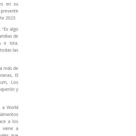
les en su
 presente
ste 2023.
. “Es algo
milias de
 e Iota.
 todas las
 a más de
neras, El
Bum, Los
Boquerón y
e a World
Alimentos
ace a los
e viene a
pales que