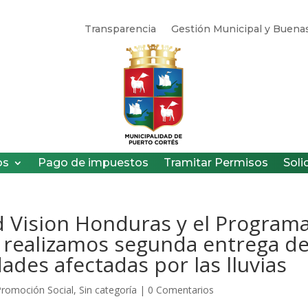
Transparencia
Gestión Municipal y Buenas
os
Pago de impuestos
Tramitar Permisos
Soli
d Vision Honduras y el Program
 realizamos segunda entrega d
des afectadas por las lluvias
Promoción Social
,
Sin categoría
|
0 Comentarios