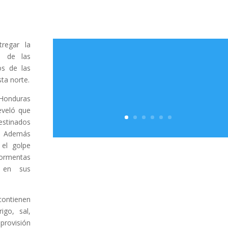
regar la
o de las
os de las
sta norte.
 Honduras
eveló que
destinados
. Además
el golpe
tormentas
s en sus
contienen
igo, sal,
provisión