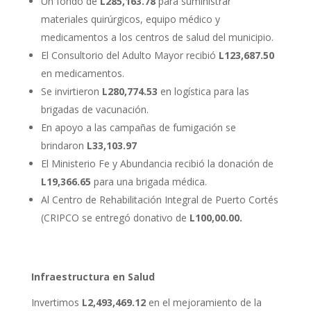
Un fondo de
L285,163.78
para suministrar
materiales quirúrgicos, equipo médico y
medicamentos a los centros de salud del municipio.
El Consultorio del Adulto Mayor recibió
L123,687.50
en medicamentos.
Se invirtieron
L280,774.53
en logística para las
brigadas de vacunación.
En apoyo a las campañas de fumigación se
brindaron
L33,103.97
El Ministerio Fe y Abundancia recibió la donación de
L19,366.65
para una brigada médica.
Al Centro de Rehabilitación Integral de Puerto Cortés
(CRIPCO se entregó donativo de
L100,00.00.
Infraestructura en Salud
Invertimos
L2,493,469.12
en el mejoramiento de la