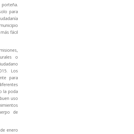
 porteña.
olo para
ciudadanía
municipio
 más fácil
 misiones,
urales o
 ciudadano
015. Los
nte para
erentes
o la poda
 buen uso
imientos
uerpo de
 de enero