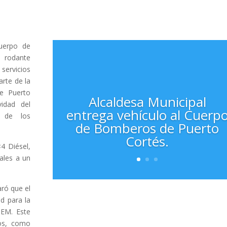
uerpo de
a rodante
 servicios
arte de la
de Puerto
Alcaldesa Municipal
vidad del
entrega vehículo al Cuerp
s de los
de Bomberos de Puerto
Cortés.
4 Diésel,
ales a un
aró que el
d para la
DEM. Este
os, como