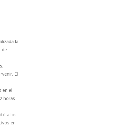
lizada la
n de
s.
venir, El
 en el
 2 horas
tó a los
tivos en