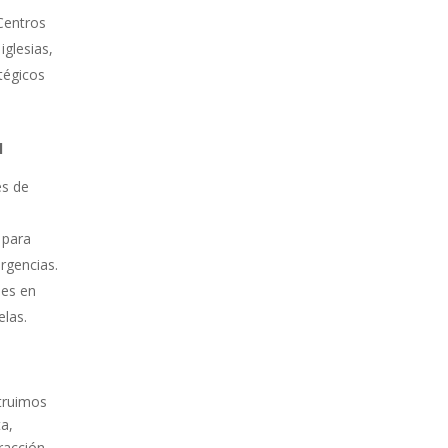
Centros
iglesias,
atégicos
l
es de
8
para
rgencias.
nes en
elas.
struimos
ta,
racción