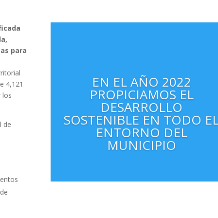
ficada
a,
cas para
itorial
EN EL AÑO 2022
de 4,121
PROPICIAMOS EL
 los
DESARROLLO
SOSTENIBLE EN TODO E
l de
ENTORNO DEL
MUNICIPIO
ientos
 de