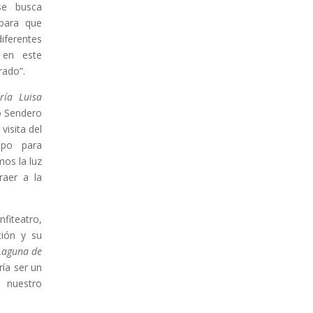
se busca
 para que
diferentes
 en este
rado”.
ría Luisa
o Sendero
visita del
mpo para
os la luz
raer a la
nfiteatro,
ción y su
Laguna de
ía ser un
 nuestro