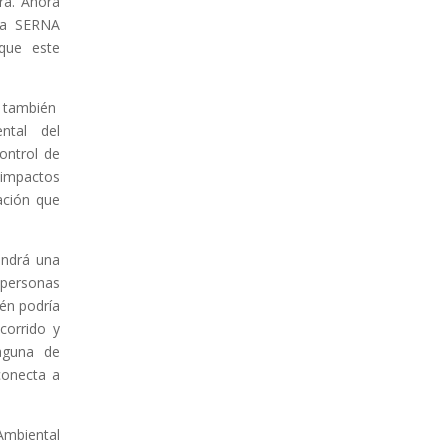
ra. Ahora
la SERNA
que este
A también
ntal del
control de
impactos
ación que
endrá una
s personas
én podría
corrido y
aguna de
conecta a
Ambiental