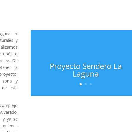
aguna al
turales y
ealizamos
propósito
posee. De
Proyecto Sendero La
tener la
Laguna
proyecto,
a zona y
n de esta
 complejo
lvarado.
o y ya se
a, quienes