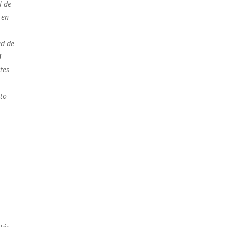
l de
 en
ad de
l
tes
nto