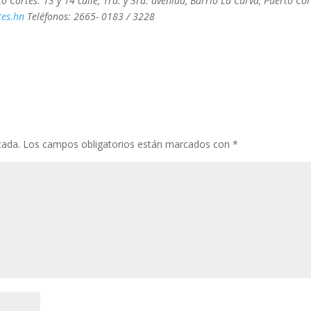
o Cortés. 13 y 14 calle, 1ra. y 3ra. avenida, Barrio La Curva, Puerto Cor
es.hn
Teléfonos: 2665- 0183 / 3228
cada.
Los campos obligatorios están marcados con
*