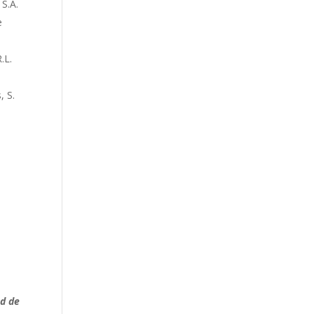
.A.
e
.L.
 S.
ad de