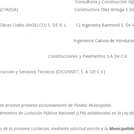
L. DE C.V. Consultoría y Construcción HJJ S
S.A. de C.V. (CYASSA) Constructora Díaz Arriaga S D
 Obras Civiles (INGELCO) S. DE R. L. 12 Ingeniería Barmend S. De R
.
. L de C.V. Ingenieros Calona de Honduras,
V. Construcciones y Pavimentos S.A De C.V.
rucción y Servicios Técnicos (DICONSET, S. A. DE C.V.)
ente proceso proviene exclusivamente de Fondos Municipales.
dimientos de Licitación Pública Nacional (LPN) establecidos en la Ley de
de la presente Licitación, mediante solicitud escrita a la
Municipalid