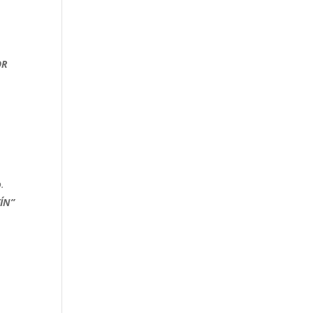
R
o.
ÍN”