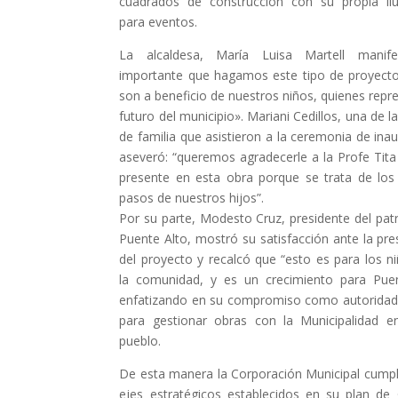
cuadrados de construcción con su propia il
para eventos.
La alcaldesa, María Luisa Martell manife
importante que hagamos este tipo de proyect
son a beneficio de nuestros niños, quienes repr
futuro del municipio». Mariani Cedillos, una de 
de familia que asistieron a la ceremonia de ina
aseveró: “queremos agradecerle a la Profe Tita
presente en esta obra porque se trata de los
pasos de nuestros hijos”.
Por su parte, Modesto Cruz, presidente del pat
Puente Alto, mostró su satisfacción ante la pr
del proyecto y recalcó que “esto es para los n
la comunidad, y es un crecimiento para Puen
enfatizando en su compromiso como autorida
para gestionar obras con la Municipalidad e
pueblo.
De esta manera la Corporación Municipal cumpl
ejes estratégicos establecidos en su plan de 