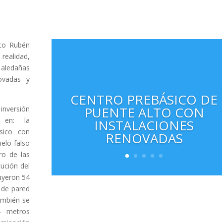
ico Rubén
realidad,
 aledañas
ovadas y
CENTRO PREBÁSICO DE
PUENTE ALTO CON
inversión
 en: la
INSTALACIONES
ásico con
RENOVADAS
elo falso
ro de las
tución del
uyeron 54
 de pared
también se
4 metros