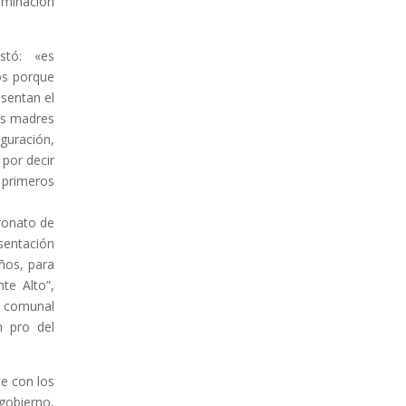
uminación
stó: «es
os porque
esentan el
las madres
uguración,
 por decir
 primeros
ronato de
esentación
iños, para
te Alto”,
d comunal
n pro del
e con los
gobierno,