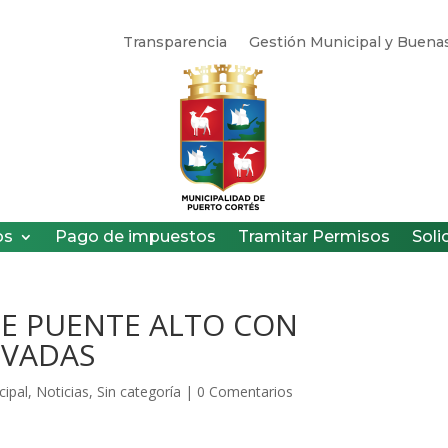
Transparencia
Gestión Municipal y Buenas
os
Pago de impuestos
Tramitar Permisos
Soli
DE PUENTE ALTO CON
OVADAS
cipal
,
Noticias
,
Sin categoría
|
0 Comentarios