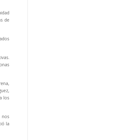
nidad
ás de
gados
ivas.
sonas
rena,
guez,
a los
s nos
ió la