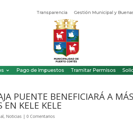
Transparencia
Gestión Municipal y Buenas
os
Pago de impuestos
Tramitar Permisos
Soli
JA PUENTE BENEFICIARÁ A MÁ
 EN KELE KELE
al
,
Noticias
|
0 Comentarios