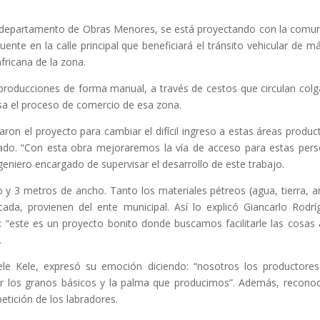
el departamento de Obras Menores, se está proyectando con la comu
ente en la calle principal que beneficiará el tránsito vehicular de m
fricana de la zona.
producciones de forma manual, a través de cestos que circulan col
asa el proceso de comercio de esa zona.
aron el proyecto para cambiar el difícil ingreso a estas áreas product
mado. “Con esta obra mejoraremos la vía de acceso para estas per
geniero encargado de supervisar el desarrollo de este trabajo.
 y 3 metros de ancho. Tanto los materiales pétreos (agua, tierra, a
da, provienen del ente municipal. Así lo explicó Giancarlo Rodrí
: “este es un proyecto bonito donde buscamos facilitarle las cosas 
.
ele Kele, expresó su emoción diciendo: “nosotros los productore
r los granos básicos y la palma que producimos”. Además, reconoc
petición de los labradores.