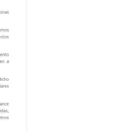
sonas
tamos
ectos
mento
nen a
dicho
dares
cance
idas,
etros