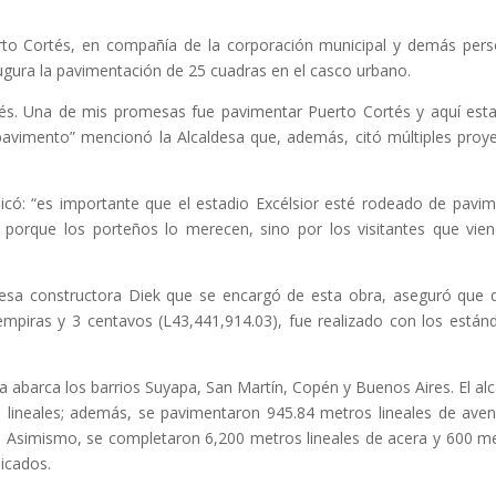
rto Cortés, en compañía de la corporación municipal y demás per
augura la pavimentación de 25 cuadras en el casco urbano.
tés. Una de mis promesas fue pavimentar Puerto Cortés y aquí es
avimento” mencionó la Alcaldesa que, además, citó múltiples proy
plicó: “es importante que el estadio Excélsior esté rodeado de pavi
 porque los porteños lo merecen, sino por los visitantes que vie
resa constructora Diek que se encargó de esta obra, aseguró que 
empiras y 3 centavos (L43,441,914.03), fue realizado con los están
a abarca los barrios Suyapa, San Martín, Copén y Buenos Aires. El al
 lineales; además, se pavimentaron 945.84 metros lineales de aven
s. Asimismo, se completaron 6,200 metros lineales de acera y 600 m
bicados.