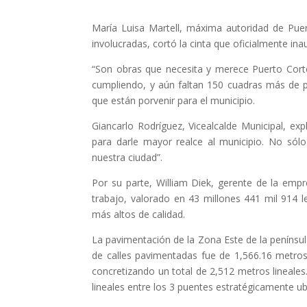
María Luisa Martell, máxima autoridad de Pue
involucradas, cortó la cinta que oficialmente in
“Son obras que necesita y merece Puerto Cor
cumpliendo, y aún faltan 150 cuadras más de p
que están porvenir para el municipio.
Giancarlo Rodríguez, Vicealcalde Municipal, ex
para darle mayor realce al municipio. No sólo
nuestra ciudad”.
Por su parte, William Diek, gerente de la emp
trabajo, valorado en 43 millones 441 mil 914 l
más altos de calidad.
La pavimentación de la Zona Este de la penínsul
de calles pavimentadas fue de 1,566.16 metros
concretizando un total de 2,512 metros lineale
lineales entre los 3 puentes estratégicamente u