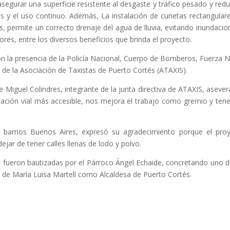
segurar una superficie resistente al desgaste y tráfico pesado y redu
as y el uso continuo. Además, La instalación de cunetas rectangular
s, permite un correcto drenaje del agua de lluvia, evitando inundacio
ores, entre los diversos beneficios que brinda el proyecto.
 la presencia de la Policía Nacional, Cuerpo de Bomberos, Fuerza N
de la Asociación de Taxistas de Puerto Cortés (ATAXIS).
e Miguel Colindres, integrante de la junta directiva de ATAXIS, aseve
ulación vial más accesible, nos mejora el trabajo como gremio y te
de barrios Buenos Aires, expresó su agradecimiento porque el pro
ejar de tener calles llenas de lodo y polvo.
lles fueron bautizadas por el Párroco Ángel Echaide, concretando uno d
 de María Luisa Martell como Alcaldesa de Puerto Cortés.