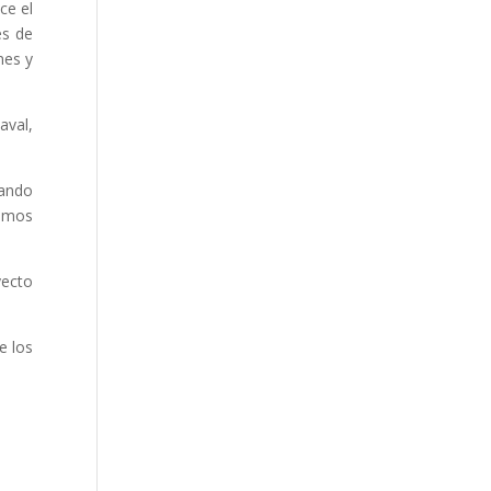
ce el
es de
nes y
aval,
rando
nemos
yecto
e los