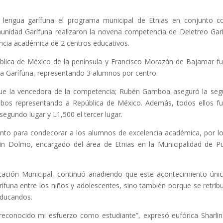
a lengua garífuna el programa municipal de Etnias en conjunto c
unidad Garífuna realizaron la novena competencia de Deletreo Gar
encia académica de 2 centros educativos.
pública de México de la península y Francisco Morazán de Bajamar f
gua Garífuna, representando 3 alumnos por centro.
n fue la vencedora de la competencia; Rubén Gamboa aseguró la se
mbos representando a República de México. Además, todos ellos f
 segundo lugar y L1,500 el tercer lugar.
vento para condecorar a los alumnos de excelencia académica, por l
vin Dolmo, encargado del área de Etnias en la Municipalidad de P
cación Municipal, continuó añadiendo que este acontecimiento úni
arífuna entre los niños y adolescentes, sino también porque se retrib
educandos.
reconocido mi esfuerzo como estudiante”, expresó eufórica Sharlin