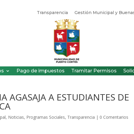
Transparencia
Gestión Municipal y Buenas
os
Pago de impuestos
Tramitar Permisos
Soli
NA AGASAJA A ESTUDIANTES DE
ICA
pal
,
Noticias
,
Programas Sociales
,
Transparencia
|
0 Comentarios