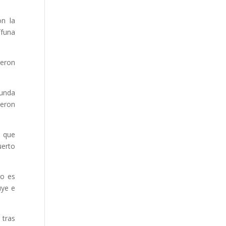
on la
ífuna
ueron
gunda
ueron
o que
uerto
co es
uye e
 tras