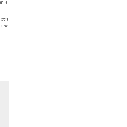
en el
 otra
, uno