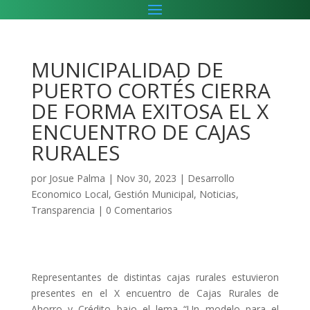
MUNICIPALIDAD DE
PUERTO CORTÉS CIERRA
DE FORMA EXITOSA EL X
ENCUENTRO DE CAJAS
RURALES
por
Josue Palma
|
Nov 30, 2023
|
Desarrollo
Economico Local
,
Gestión Municipal
,
Noticias
,
Transparencia
|
0 Comentarios
Representantes de distintas cajas rurales estuvieron
presentes en el X encuentro de Cajas Rurales de
Ahorro y Crédito bajo el lema “Un modelo para el