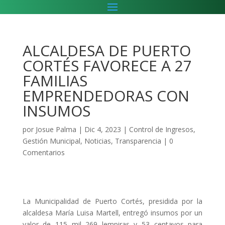
ALCALDESA DE PUERTO
CORTÉS FAVORECE A 27
FAMILIAS
EMPRENDEDORAS CON
INSUMOS
por
Josue Palma
|
Dic 4, 2023
|
Control de Ingresos
,
Gestión Municipal
,
Noticias
,
Transparencia
|
0
Comentarios
La Municipalidad de Puerto Cortés, presidida por la
alcaldesa María Luisa Martell, entregó insumos por un
valor de 115 mil 269 lempiras y 53 centavos para