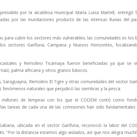
esidido por la alcaldesa municipal María Luisa Martell, entregó 
adas por las inundaciones producto de las intensas lluvias del p
as para cubrir los sectores más vulnerables; las comunidades es los 
os sectores Garífuna, Campana y Nuevos Horizontes, focalizand
astales y Remolino Ticamaya fueron beneficiadas ya que se vi
maíz, palma africana y otros granos básicos.
, Saragüayna, Remolino El Tigre y otras comunidades del sector Gar
os fenómenos naturales que perjudicó las siembras y la pesca.
10 millones de lempiras con los que el CODEM contó como fond
“las tareas de cada una de las comisiones han sido fundamentales
Sabana, ubicada en el sector Garífuna, reconoció la labor del C
s. “Por la distancia estamos algo aislados, así que nos alegra much