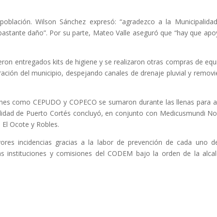
población. Wilson Sánchez expresó: “agradezco a la
Municipalida
 bastante daño”. Por su parte, Mateo Valle aseguró que “hay que apo
ron entregados kits de higiene y se realizaron otras compras de equ
eración del municipio, despejando canales de drenaje pluvial y remov
iones como CEPUDO y COPECO se sumaron durante las llenas para as
alidad de Puerto Cortés concluyó, en conjunto con Medicusmundi No
 El Ocote y Robles.
ores incidencias gracias a la labor de prevención de cada uno d
las instituciones y comisiones del CODEM bajo la orden de la alca