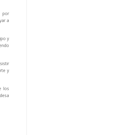
d por
yar a
ipo y
iendo
istir
rte y
e los
ldesa