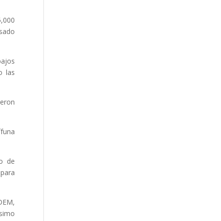
5,000
asado
bajos
o las
eron
ífuna
o de
 para
ODEM,
ísimo