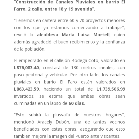
“Construcción de Canales Pluviales en barrio El
Farro, 2 calle, entre 18 y 19 avenida”
.
“Tenemos en cartera entre 60 y 70 proyectos menores
con los que ya estamos comenzando a
trabajar”,
reveló la
alcaldesa María Luisa Martell
, quien
además agradeció el buen recibimiento y la confianza
de la población.
El empedrado en el callejón Bodega Coto, valorado en
L876,083.40
, constará de 130 metros lineales, con
paso peatonal y vehicular. Por otro lado, los canales
pluviales en barrio El Faro están valorados en
L863,423.59
, haciendo un total de
L1,739,506.99
invertidos; se estima que ambas obras sean
culminadas en un lapso de
60 días
.
“Esto subirá la plusvalía de nuestros hogares”,
mencionó Aracely Dubón, una de tantos vecinos
beneficiados con estas obras, asegurando que esto
también mejora la imagen del Puerto ante visitantes.