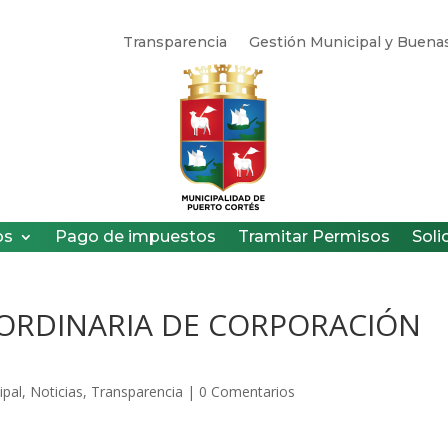
Transparencia
Gestión Municipal y Buenas
os
Pago de impuestos
Tramitar Permisos
Soli
 ORDINARIA DE CORPORACIÓN
ipal
,
Noticias
,
Transparencia
|
0 Comentarios