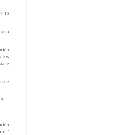
 9-10
lonia
ución
a los
 base
ca de
13
s
ación
rtés”