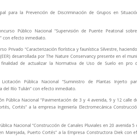
ipal para la Prevención de Discriminación de Grupos en Situaci
ncurso Público Nacional “Supervisión de Puente Peatonal sobr
” con efecto inmediato.
o Privado “Caracterización florística y faunística Silvestre, haciend
 (EER) desarrollada por The Nature Conservancy presente en el muni
 finalidad de actualizar la Normativa de Uso de Suelo en pro 
icitación Pública Nacional “Suministro de Plantas Injerto pa
 del Río Tulián” con efecto inmediato.
ión Pública Nacional “Pavimentación de 3 y 4 avenida, 9 y 12 calle 
tés, Cortés” a la empresa Ingeniería Electromecánica Construcci
Pública Nacional “Construcción de Canales Pluviales en 20 avenida 5 c
a en Marejada, Puerto Cortés” a la Empresa Constructora Diek con e