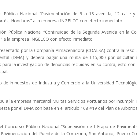
ón Pública Nacional “Pavimentación de 9 a 13 avenida, 12 calle y
 Cortés, Honduras” a la empresa INGELCO con efecto inmediato.
ción Pública Nacional “Continuidad de la Segunda Avenida en la Co
” a la empresa INGELCO con efecto inmediato.
n presentado por la Compañía Almacenadora (COALSA) contra la resol
ental (DMA) y deberá pagar una multa de L15,000 por dificultar 
s para la investigación de denuncias recibidas en su contra, esto con
ipal.
 de impuestos de Industria y Comercio a la Universidad Tecnológi
 a la empresa mercantil Mulitas Servicios Portuarios por incumplir 
esta por el DMA con base en el artículo 168 #19 del Plan de Arbitrio
el Concurso Público Nacional “Supervisión de I Etapa de Paviment
e Pavimentación del Puente de la Corozona, San Antonio, Puerto Co