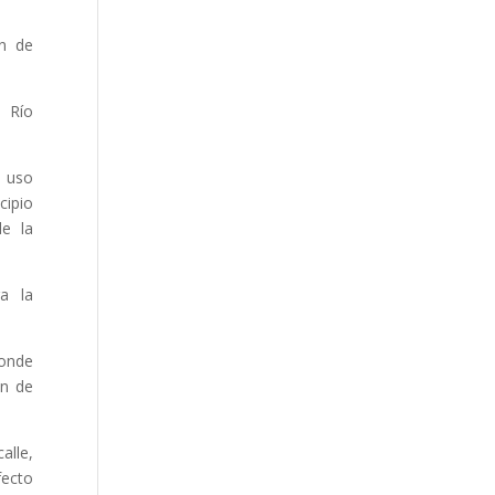
ón de
e Río
o uso
cipio
de la
ra la
donde
ón de
alle,
fecto