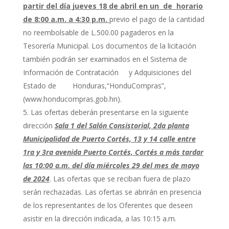
partir del día jueves 18 de abril en un de horario
de 8:00 a.m. a 4:30 p.m.
previo el pago de la cantidad
no reembolsable de L.500.00 pagaderos en la
Tesorería Municipal. Los documentos de la licitación
también podrán ser examinados en el Sistema de
Información de Contratación y Adquisiciones del
Estado de Honduras,“HonduCompras”,
(www.honducompras.gob.hn).
Las ofertas deberán presentarse en la siguiente
dirección
Sala 1 del Salón Consistorial, 2da planta
Municipalidad de Puerto Cortés, 13 y 14 calle entre
1ra y 3ra avenida Puerto Cortés, Cortés a más tardar
las 10:00 a.m. del día miércoles 29 del mes de mayo
de 2024
. Las ofertas que se reciban fuera de plazo
serán rechazadas. Las ofertas se abrirán en presencia
de los representantes de los Oferentes que deseen
asistir en la dirección indicada, a las 10:15 a.m.