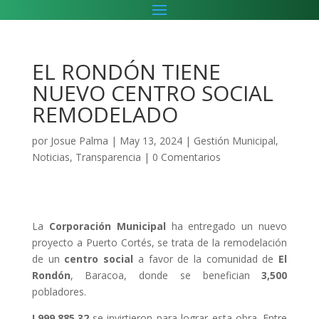
EL RONDÓN TIENE
NUEVO CENTRO SOCIAL
REMODELADO
por
Josue Palma
|
May 13, 2024
|
Gestión Municipal
,
Noticias
,
Transparencia
|
0 Comentarios
La
Corporación Municipal
ha entregado un nuevo
proyecto a Puerto Cortés, se trata de la remodelación
de un
centro social
a favor de la comunidad de
El
Rondón
, Baracoa, donde se benefician
3,500
pobladores.
L999,885.32
se invirtieron para lograr esta obra. Entre