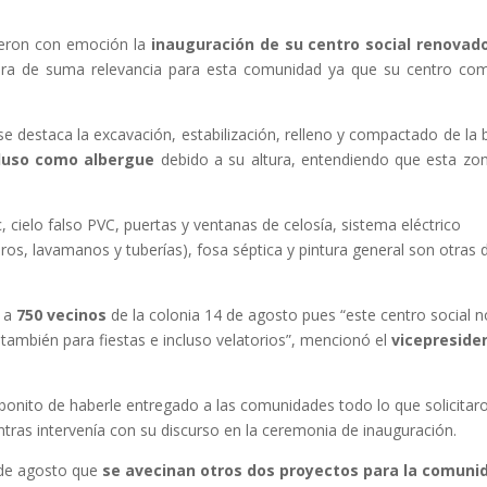
ieron con emoción la
inauguración de su centro social renovad
obra de suma relevancia para esta comunidad ya que su centro co
se destaca la excavación, estabilización, relleno y compactado de la 
cluso como albergue
debido a su altura, entendiendo que esta zo
, cielo falso PVC, puertas y ventanas de celosía, sistema eléctrico
ros, lavamanos y tuberías), fosa séptica y pintura general son otras 
e a
750 vecinos
de la colonia 14 de agosto pues “este centro
social 
 también para fiestas e incluso velatorios”, mencionó el
vicepreside
 bonito de haberle entregado a las comunidades todo lo que solicitaro
tras intervenía con su discurso en la ceremonia de
inauguración.
4 de agosto que
se avecinan otros dos proyectos para la comuni