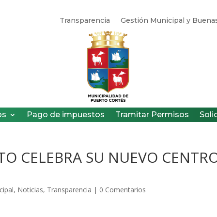
Transparencia
Gestión Municipal y Buenas
os
Pago de impuestos
Tramitar Permisos
Soli
STO CELEBRA SU NUEVO CENTR
cipal
,
Noticias
,
Transparencia
|
0 Comentarios