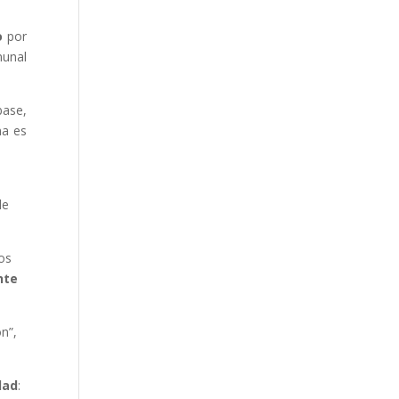
o
por
munal
base,
na es
de
nos
nte
n”,
dad
: