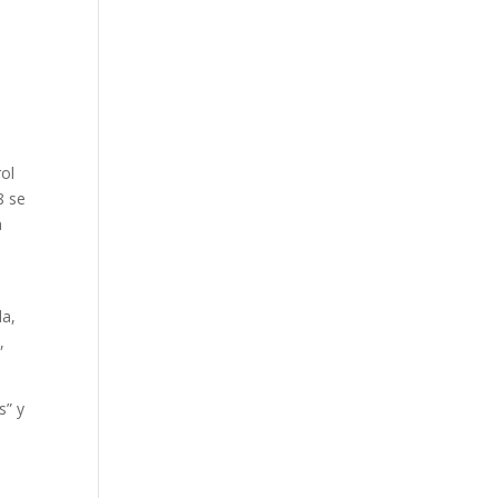
ol
8 se
a
da,
,
s” y