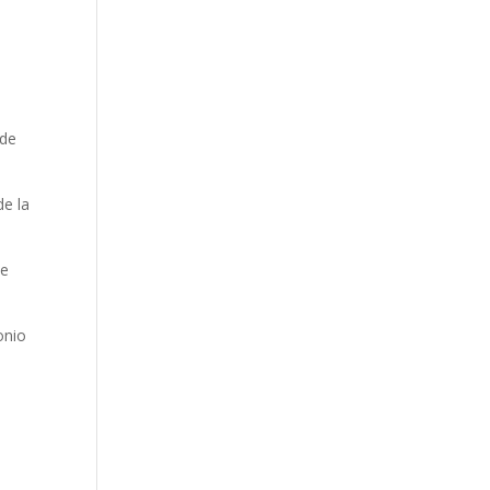
 de
de la
de
onio