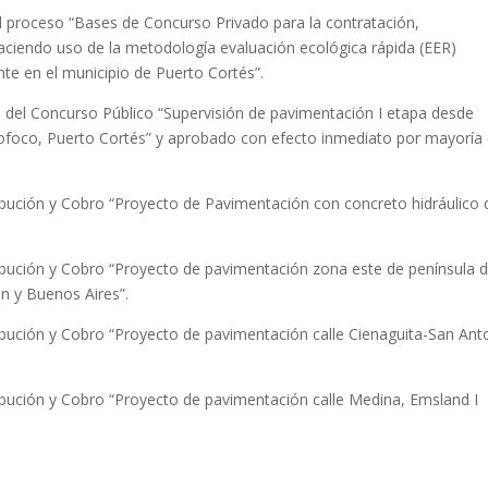
l proceso “Bases de Concurso Privado para la contratación,
e, haciendo uso de la metodología evaluación ecológica rápida (EER)
te en el municipio de Puerto Cortés”.
a del Concurso Público “Supervisión de pavimentación I etapa desde
foco, Puerto Cortés” y aprobado con efecto inmediato por mayoría
bución y Cobro “Proyecto de Pavimentación con concreto hidráulico 
bución y Cobro “Proyecto de pavimentación zona este de península 
n y Buenos Aires”.
bución y Cobro “Proyecto de pavimentación calle Cienaguita-San Ant
bución y Cobro “Proyecto de pavimentación calle Medina, Emsland I