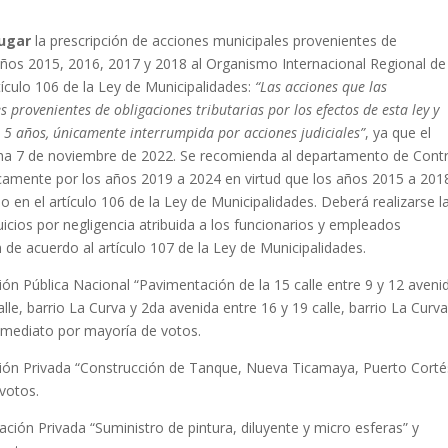
lugar
la prescripción de acciones municipales provenientes de
 años 2015, 2016, 2017 y 2018 al Organismo Internacional Regional de
ículo 106 de la Ley de Municipalidades:
“Las acciones que las
 provenientes de obligaciones tributarias por los efectos de esta ley y
 5 años, únicamente interrumpida por acciones judiciales”
, ya que el
cha 7 de noviembre de 2022. Se recomienda al departamento de Contr
icamente por los años 2019 a 2024 en virtud que los años 2015 a 201
o en el artículo 106 de la Ley de Municipalidades. Deberá realizarse l
icios por negligencia atribuida a los funcionarios y empleados
 de acuerdo al artículo 107 de la Ley de Municipalidades.
ón Pública Nacional “Pavimentación de la 15 calle entre 9 y 12 aveni
lle, barrio La Curva y 2da avenida entre 16 y 19 calle, barrio La Curva
nmediato por mayoría de votos.
ción Privada “Construcción de Tanque, Nueva Ticamaya, Puerto Corté
votos.
ación Privada “Suministro de pintura, diluyente y micro esferas” y