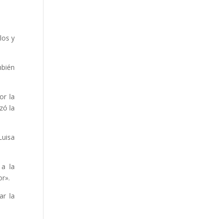
los y
mbién
or la
zó la
Luisa
 a la
or».
ar la