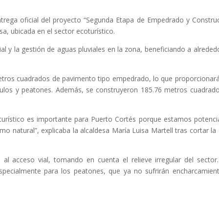
trega oficial del proyecto “Segunda Etapa de Empedrado y Constru
a, ubicada en el sector ecoturístico.
vial y la gestión de aguas pluviales en la zona, beneficiando a alreded
 metros cuadrados de pavimento tipo empedrado, lo que proporcionar
hículos y peatones. Además, se construyeron 185.76 metros cuadrad
turístico es importante para Puerto Cortés porque estamos potenc
o natural”, explicaba la alcaldesa María Luisa
Martell tras cortar la 
l acceso vial, tomando en cuenta el relieve irregular del sector
specialmente para los peatones, que ya no sufrirán encharcamien