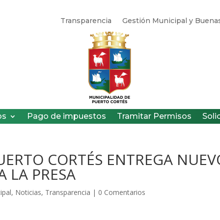
Transparencia
Gestión Municipal y Buenas
os
Pago de impuestos
Tramitar Permisos
Soli
PUERTO CORTÉS ENTREGA NUEV
 LA PRESA
ipal
,
Noticias
,
Transparencia
|
0 Comentarios