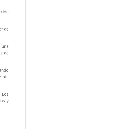
cción
or de
á una
os de
iando
cinta
. Los
tos y