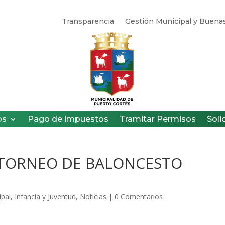
Transparencia
Gestión Municipal y Buenas
os
Pago de impuestos
Tramitar Permisos
Soli
 TORNEO DE BALONCESTO
ipal
,
Infancia y Juventud
,
Noticias
|
0 Comentarios