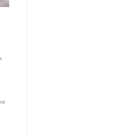
s
ral