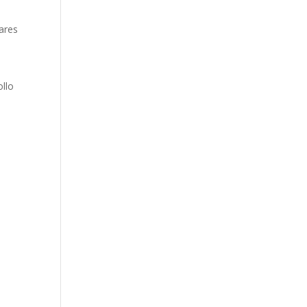
a
ares
ollo