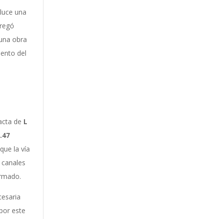
 luce una
tregó
 una obra
iento del
xacta de
L
.47
que la vía
 canales
armado.
cesaria
por este