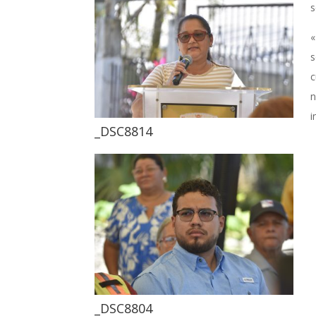
s
«
s
c
n
i
_DSC8814
_DSC8804