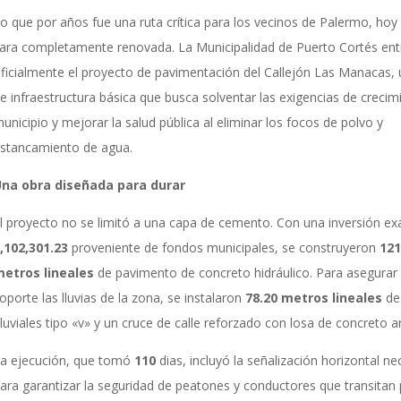
o que por años fue una ruta crítica para los vecinos de Palermo, hoy
ara completamente renovada. La Municipalidad de Puerto Cortés en
ficialmente el proyecto de pavimentación del Callejón Las Manacas,
e infraestructura básica que busca solventar las exigencias de crecim
unicipio y mejorar la salud pública al eliminar los focos de polvo y
stancamiento de agua.
na obra diseñada para durar
l proyecto no se limitó a una capa de cemento. Con una inversión e
,102,301.23
proveniente de fondos municipales, se construyeron
121
etros lineales
de pavimento de concreto hidráulico. Para asegurar 
oporte las lluvias de la zona, se instalaron
78.20 metros lineales
de
luviales tipo «v» y un cruce de calle reforzado con losa de concreto 
a ejecución, que tomó
110
dias, incluyó la señalización horizontal ne
ara garantizar la seguridad de peatones y conductores que transitan 