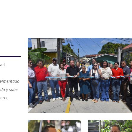
dad.
pavimentado
ida y sube
lero,