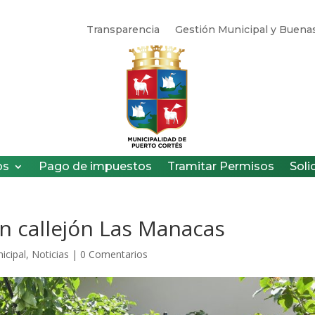
Transparencia
Gestión Municipal y Buenas
os
Pago de impuestos
Tramitar Permisos
Soli
 en callejón Las Manacas
icipal
,
Noticias
|
0 Comentarios