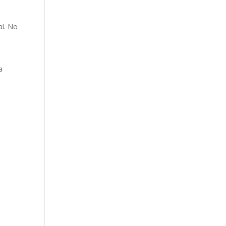
al. No
a