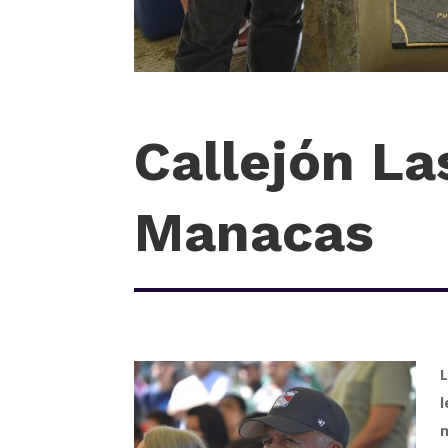
Callejón La
Manacas
L
l
m