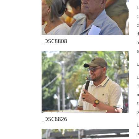
L
c
o
d
_DSC8808
m
e
U
E
1
m
s
p
_DSC8826
L
p