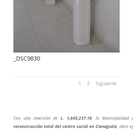
_DSC9830
1
2
Siguiente
Con una inversión de
L. 1,645,237.10
, la Municipalidad 
reconstrucción total del centro social en Cienaguita
, obra e