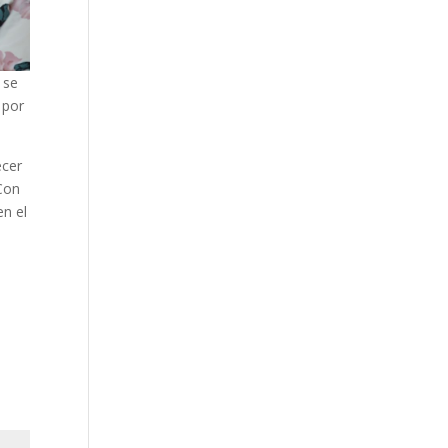
 se
 por
ecer
 Con
en el