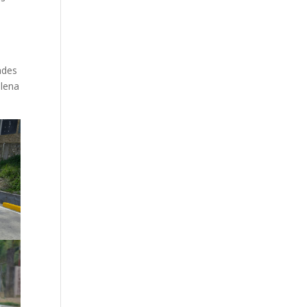
ades
llena