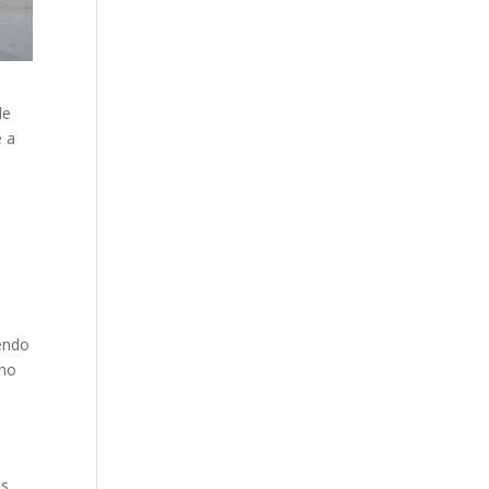
de
e a
yendo
 no
es