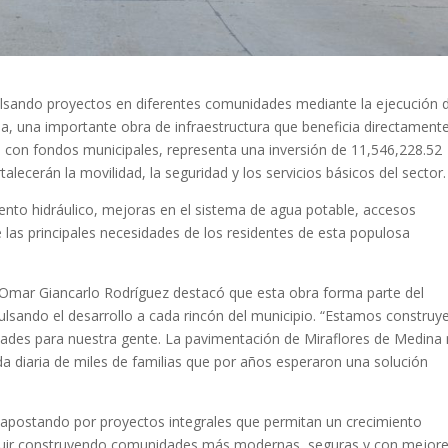
ulsando proyectos en diferentes comunidades mediante la ejecución 
a, una importante obra de infraestructura que beneficia directament
o con fondos municipales, representa una inversión de 11,546,228.52
lecerán la movilidad, la seguridad y los servicios básicos del sector.
mento hidráulico, mejoras en el sistema de agua potable, accesos
 las principales necesidades de los residentes de esta populosa
e Omar Giancarlo Rodríguez destacó que esta obra forma parte del
lsando el desarrollo a cada rincón del municipio. “Estamos constru
idades para nuestra gente. La pavimentación de Miraflores de Medina
da diaria de miles de familias que por años esperaron una solución
 apostando por proyectos integrales que permitan un crecimiento
eguir construyendo comunidades más modernas, seguras y con mejor